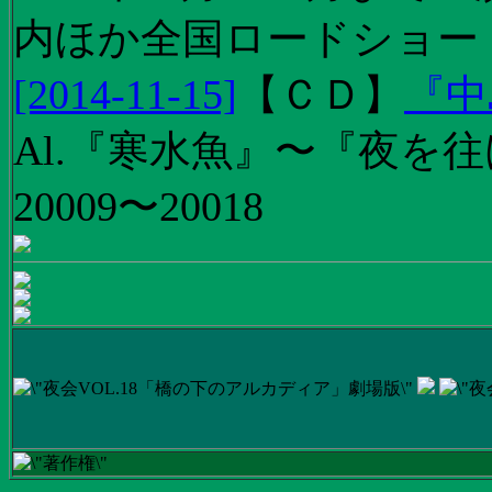
内ほか全国ロードショー
[2014-11-15]
【
ＣＤ
】
『中
Al.『寒水魚』〜『夜を往
20009〜20018