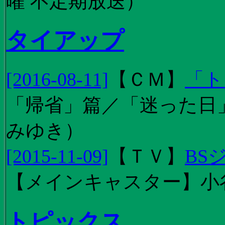
曜 不定期放送）
タイアップ
[2016-08-11]
【
ＣＭ
】
「ト
「帰省」篇／「迷った日」篇
みゆき）
[2015-11-09]
【
ＴＶ
】
BS
【メインキャスター】小
トピックス