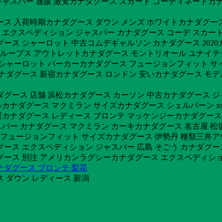
ャスパー 通販 激安カナダグース スカート コーディネートカ
ース 入荷時期カナダグース ダウン メンズ ホワイトカナダグース
エクスペディション ジャスパー カナダグース コーデ スカート
ース シャーロット 中古コムデギャルソン カナダグース 202
カムループス アウトレットカナダグース モントリオール ユナイ
 シャーロット パーカーカナダグース フュージョンフィット 
 カナダグース 新宿カナダグース ロンドン 安いカナダグース モデ
ダグース 店舗 浜松カナダグース カーソン 中古カナダグース 
カナダグース マクミラン サイズカナダグース シェルバーン x
カナダグース レディース ブロンテ マッケンジーカナダグース 
パー カナダグース マクミラン カーキカナダグース 名古屋 松
ス フュージョンフィット サイズカナダグース 伊勢丹 種類三井
ダグース エクスペディション ジャスパー 広島 そごう カナダグ
グース 別注 アメリカンラグシーカナダグース エクスペディショ
ナダグース ブロンテ 梨花
ス ダウン レディース 新潟