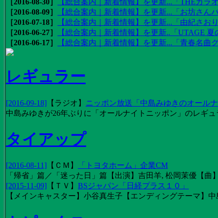
［2016-08-30］
【総合案内｜新着情報】を更新...「THEカラオ
［2016-08-09］
【総合案内｜新着情報】を更新...「お坊さんバ
［2016-07-18］
【総合案内｜新着情報】を更新...「由紀さおりの
［2016-06-27］
【総合案内｜新着情報】を更新..「UTAGE 夏の
［2016-06-17］
【総合案内｜新着情報】を更新...「青春名曲
レギュラー
[2016-09-18]
【
ラジオ
】
ニッポン放送「中島みゆきのオールナイ
中島みゆきが26年ぶりに「オールナイトニッポン」のレギュ
タイアップ
[2016-08-11]
【
ＣＭ
】
「トヨタホーム」企業CM
「帰省」篇／「迷った日」篇【出演】吉田羊, 松岡茉優【曲】EX
[2015-11-09]
【
ＴＶ
】
BSジャパン「日経プラス１０」
【メインキャスター】小谷真生子【エンディングテーマ】中