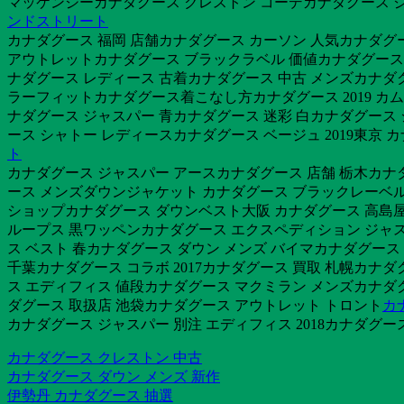
マッケンジーカナダグース クレストン コーデカナダグース ジ
ンドストリート
カナダグース 福岡 店舗カナダグース カーソン 人気カナダグ
アウトレットカナダグース ブラックラベル 価値カナダグース 
ナダグース レディース 古着カナダグース 中古 メンズカナダグ
ラーフィットカナダグース着こなし方カナダグース 2019 
ナダグース ジャスパー 青カナダグース 迷彩 白カナダグース
ース シャトー レディースカナダグース ベージュ 2019東京
ト
カナダグース ジャスパー アースカナダグース 店舗 栃木カナ
ース メンズダウンジャケット カナダグース ブラックレーベル
ショップカナダグース ダウンベスト大阪 カナダグース 高島屋
ループス 黒ワッペンカナダグース エクスペディション ジャス
ス ベスト 春カナダグース ダウン メンズ バイマカナダグー
千葉カナダグース コラボ 2017カナダグース 買取 札幌カナ
ス エディフィス 値段カナダグース マクミラン メンズカナダ
ダグース 取扱店 池袋カナダグース アウトレット トロント
カ
カナダグース ジャスパー 別注 エディフィス 2018カナダグー
カナダグース クレストン 中古
カナダグース ダウン メンズ 新作
伊勢丹 カナダグース 抽選