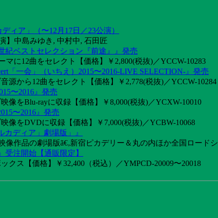
カディア」（〜12月17日／23公演）
】中島みゆき, 中村中, 石田匠
1世紀ベストセレクション『前途』』発売
2曲をセレクト【価格】￥2,800(税抜)／YCCW-10283
「一会」（いちえ）2015〜2016-LIVE SELECTION-』発売
音源から12曲をセレクト【価格】￥2,778(税抜)／YCCW-10284
15〜2016』発売
像をBlu-rayに収録【価格】￥8,000(税抜)／YCXW-10010
015〜2016』発売
映像をDVDに収録【価格】￥7,000(税抜)／YCBW-10068
アルカディア」劇場版」』
めた映像作品の劇場版ã€‚新宿ピカデリー＆丸の内ほか全国ロード
け』受注開始【通販限定】
ス【価格】￥32,400（税込）／YMPCD-20009〜20018