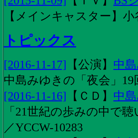
[2015-11-09]
【
ＴＶ
】
BS
【メインキャスター】小
トピックス
[2016-11-17]
【
公演
】
中島
中島みゆきの「夜会」19
[2016-11-16]
【
ＣＤ
】
中島
「21世紀の歩みの中で聴
／YCCW-10283