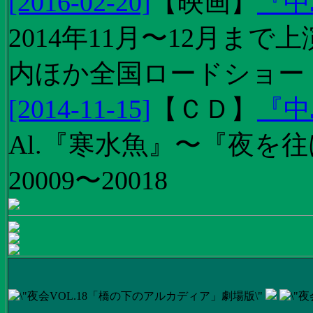
[2016-02-20]
【
映画
】
『中
2014年11月〜12月ま
内ほか全国ロードショー
[2014-11-15]
【
ＣＤ
】
『中
Al.『寒水魚』〜『夜を往
20009〜20018