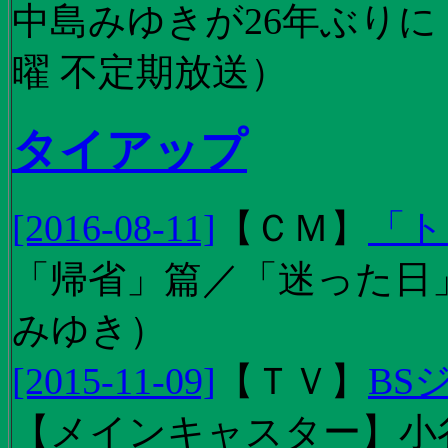
中島みゆきが26年ぶり
曜 不定期放送）
タイアップ
[2016-08-11]
【
ＣＭ
】
「ト
「帰省」篇／「迷った日」篇
みゆき）
[2015-11-09]
【
ＴＶ
】
BS
【メインキャスター】小