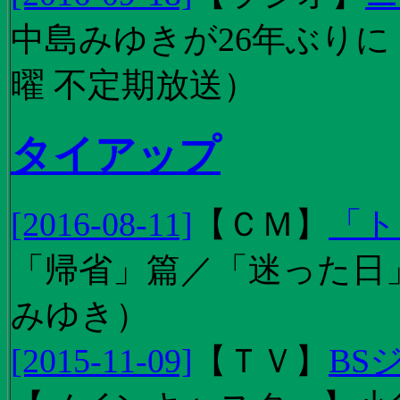
中島みゆきが26年ぶり
曜 不定期放送）
タイアップ
[2016-08-11]
【
ＣＭ
】
「ト
「帰省」篇／「迷った日」篇
みゆき）
[2015-11-09]
【
ＴＶ
】
BS