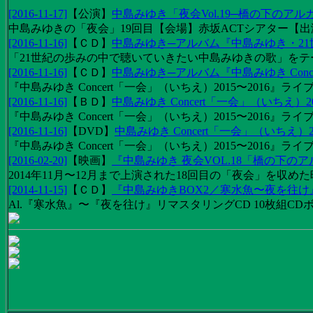
[2016-11-17]
【
公演
】
中島みゆき「夜会Vol.19─橋の下のアル
中島みゆきの「夜会」19回目【会場】赤坂ACTシアター【出演
[2016-11-16]
【
ＣＤ
】
中島みゆき─アルバム『中島みゆき・2
「21世紀の歩みの中で聴いていきたい中島みゆきの歌」をテーマに1
[2016-11-16]
【
ＣＤ
】
中島みゆき─アルバム『中島みゆき Concert
『中島みゆき Concert「一会」（いちえ）2015〜2016』ライブ
[2016-11-16]
【
ＢＤ
】
中島みゆき Concert「一会」（いちえ）20
『中島みゆき Concert「一会」（いちえ）2015〜2016』ライブ映
[2016-11-16]
【
DVD
】
中島みゆき Concert「一会」（いちえ）2
『中島みゆき Concert「一会」（いちえ）2015〜2016』ライブ
[2016-02-20]
【
映画
】
『中島みゆき 夜会VOL.18「橋の下の
2014年11月〜12月まで上演された18回目の「夜会」を収
[2014-11-15]
【
ＣＤ
】
『中島みゆきBOX2／寒水魚〜夜を往
Al.『寒水魚』〜『夜を往け』リマスタリングCD 10枚組CDボック