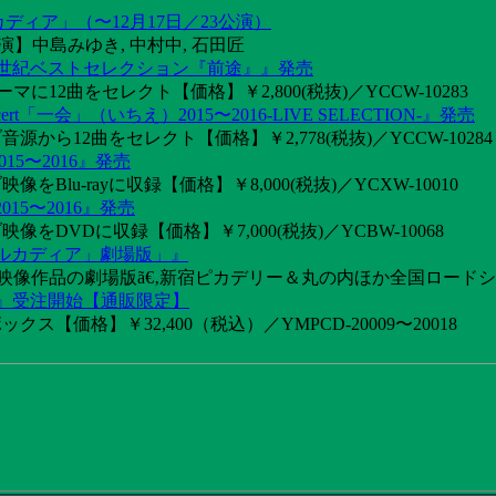
カディア」（〜12月17日／23公演）
】中島みゆき, 中村中, 石田匠
1世紀ベストセレクション『前途』』発売
2曲をセレクト【価格】￥2,800(税抜)／YCCW-10283
「一会」（いちえ）2015〜2016-LIVE SELECTION-』発売
音源から12曲をセレクト【価格】￥2,778(税抜)／YCCW-10284
15〜2016』発売
像をBlu-rayに収録【価格】￥8,000(税抜)／YCXW-10010
015〜2016』発売
映像をDVDに収録【価格】￥7,000(税抜)／YCBW-10068
アルカディア」劇場版」』
めた映像作品の劇場版ã€‚新宿ピカデリー＆丸の内ほか全国ロード
け』受注開始【通販限定】
ス【価格】￥32,400（税込）／YMPCD-20009〜20018