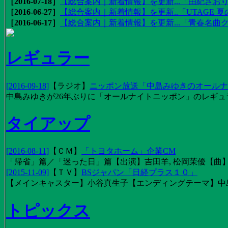
［2016-07-18］
【総合案内｜新着情報】を更新...「由紀さおりの
［2016-06-27］
【総合案内｜新着情報】を更新..「UTAGE 夏の
［2016-06-17］
【総合案内｜新着情報】を更新...「青春名曲
レギュラー
[2016-09-18]
【
ラジオ
】
ニッポン放送「中島みゆきのオールナイ
中島みゆきが26年ぶりに「オールナイトニッポン」のレギュ
タイアップ
[2016-08-11]
【
ＣＭ
】
「トヨタホーム」企業CM
「帰省」篇／「迷った日」篇【出演】吉田羊, 松岡茉優【曲】EX
[2015-11-09]
【
ＴＶ
】
BSジャパン「日経プラス１０」
【メインキャスター】小谷真生子【エンディングテーマ】中
トピックス