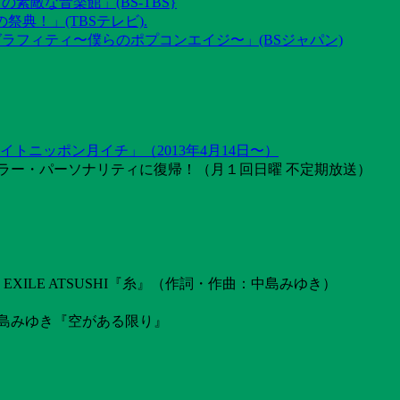
素敵な音楽館」(BS-TBS}
祭典！」(TBSテレビ).
グラフィティ〜僕らのポプコンエイジ〜」(BSジャパン)
トニッポン月イチ」（2013年4月14日〜）
ラー・パーソナリティに復帰！（月１回日曜 不定期放送）
ILE ATSUSHI『糸』（作詞・作曲：中島みゆき）
島みゆき『空がある限り』