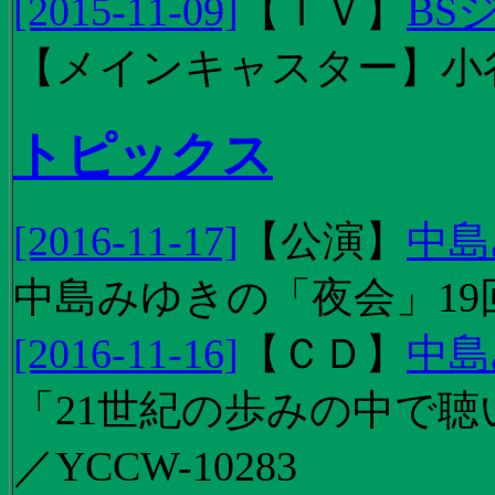
[2015-11-09]
【
ＴＶ
】
BS
【メインキャスター】小
トピックス
[2016-11-17]
【
公演
】
中島
中島みゆきの「夜会」19
[2016-11-16]
【
ＣＤ
】
中島
「21世紀の歩みの中で聴
／YCCW-10283