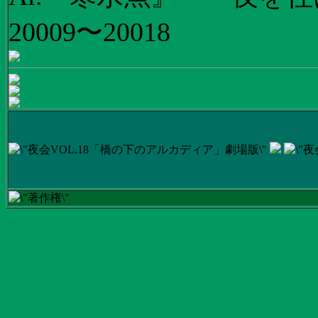
20009〜20018