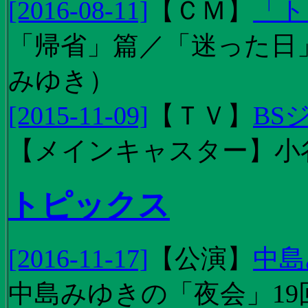
[2016-08-11]
【
ＣＭ
】
「ト
「帰省」篇／「迷った日」篇
みゆき）
[2015-11-09]
【
ＴＶ
】
BS
【メインキャスター】小
トピックス
[2016-11-17]
【
公演
】
中島
中島みゆきの「夜会」19