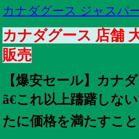
カナダグース ジャスパー 
カナダグース 店舗 
販売
【爆安セール】カナダグ
ã€これ以上躊躇しな
たに価格を満たすことを