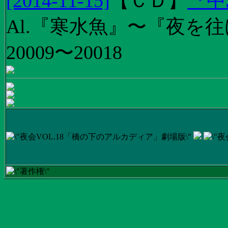
[2014-11-15]
【
ＣＤ
】
『中
Al.『寒水魚』〜『夜を往
20009〜20018