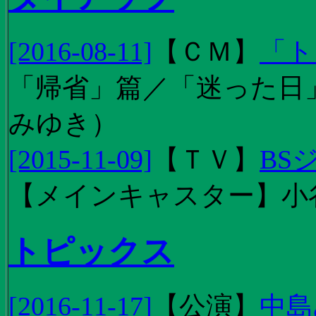
[2016-08-11]
【
ＣＭ
】
「ト
「帰省」篇／「迷った日」篇
みゆき）
[2015-11-09]
【
ＴＶ
】
BS
【メインキャスター】小
トピックス
[2016-11-17]
【
公演
】
中島