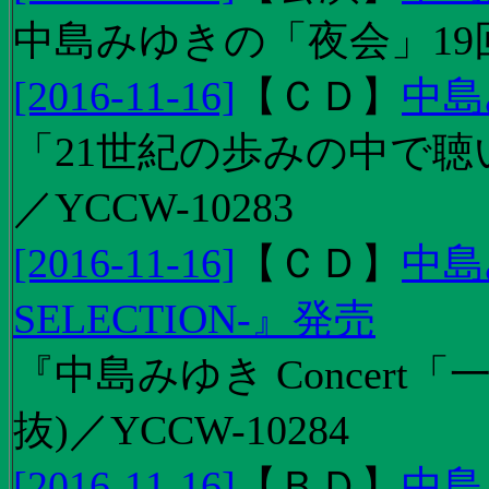
中島みゆきの「夜会」19
[2016-11-16]
【
ＣＤ
】
中島
「21世紀の歩みの中で聴
／YCCW-10283
[2016-11-16]
【
ＣＤ
】
中島
SELECTION-』発売
『中島みゆき Concert
抜)／YCCW-10284
[2016-11-16]
【
ＢＤ
】
中島