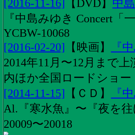
[2016-11-16]
【
DVD
】
中島
『中島みゆき Concert
YCBW-10068
[2016-02-20]
【
映画
】
『中
2014年11月〜12月ま
内ほか全国ロードショー
[2014-11-15]
【
ＣＤ
】
『中
Al.『寒水魚』〜『夜を往
20009〜20018