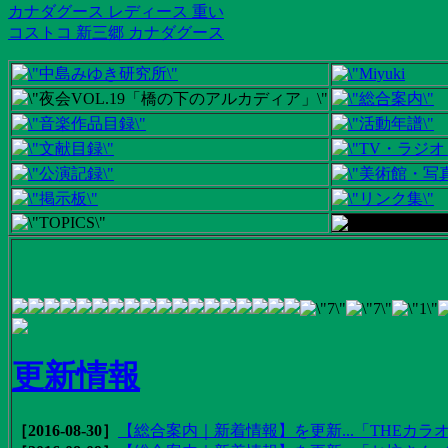
カナダグース レディース 重い
コストコ 新三郷 カナダグース
更新情報
［2016-08-30］
【総合案内｜新着情報】を更新...「THEカラオ