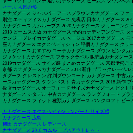
ャーロット ブロンテ 違いカナダグース ビームス ダウンベスト
ィース 人気の形
カナダグース ジャスパー アースブラウンカナダグース ファー
別注 エディフィスカナダグース 免税店 日本カナダグース 201
カナダグース カムループス 2020カナダグース クリーニン
2018 ビームス大阪 カナダグース 予約カナディアングース ダ
ケンジー グレイカナダグース ベージュ 2017カナダグース 
座カナダグース エクスペディション 評価カナダグース クリー
カナダグース おすすめ コーデカナダグース ダウン ピンク
ジャケットカナダグース ブラックラベル 販売店カナダグース 
2019カナダグース サイズ感 まとめカナダグース 京都伊勢丹 
京都 カナダグースカナダグース 2018 新作 ブラックレーベル
ダグース クレストン 評判ダウンコート カナダグース 中古カナダグ
ースカナダグース ダウンベスト 青カナダグース 2018 新作
扱店カナダグース オーフォード サイズカナダグース ビクトリ
ナダグース シタデル 中古カナダグース ラングフォード ブラ
カナダグース フィット 種類カナダグース バンクロフト ビー
カナダグース エクスペディションパーカ サイズ感
カナダグース 広島
梅田 カナダグース レディース
カナダグース 2018 カムループスアウトレット