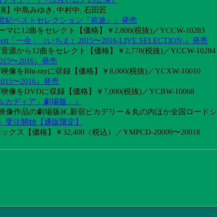
】中島みゆき, 中村中, 石田匠
1世紀ベストセレクション『前途』』発売
2曲をセレクト【価格】￥2,800(税抜)／YCCW-10283
「一会」（いちえ）2015〜2016-LIVE SELECTION-』発売
音源から12曲をセレクト【価格】￥2,778(税抜)／YCCW-10284
15〜2016』発売
像をBlu-rayに収録【価格】￥8,000(税抜)／YCXW-10010
015〜2016』発売
映像をDVDに収録【価格】￥7,000(税抜)／YCBW-10068
アルカディア」劇場版」』
めた映像作品の劇場版ã€‚新宿ピカデリー＆丸の内ほか全国ロード
け』受注開始【通販限定】
ス【価格】￥32,400（税込）／YMPCD-20009〜20018