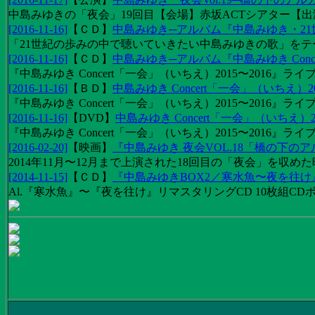
中島みゆきの「夜会」19回目【会場】赤坂ACTシアター【出演
[2016-11-16]
【
ＣＤ
】
中島みゆき─アルバム『中島みゆき・2
「21世紀の歩みの中で聴いていきたい中島みゆきの歌」をテーマに1
[2016-11-16]
【
ＣＤ
】
中島みゆき─アルバム『中島みゆき Concert
『中島みゆき Concert「一会」（いちえ）2015〜2016』ライブ
[2016-11-16]
【
ＢＤ
】
中島みゆき Concert「一会」（いちえ）20
『中島みゆき Concert「一会」（いちえ）2015〜2016』ライブ映
[2016-11-16]
【
DVD
】
中島みゆき Concert「一会」（いちえ）2
『中島みゆき Concert「一会」（いちえ）2015〜2016』ライブ
[2016-02-20]
【
映画
】
『中島みゆき 夜会VOL.18「橋の下の
2014年11月〜12月まで上演された18回目の「夜会」を収
[2014-11-15]
【
ＣＤ
】
『中島みゆきBOX2／寒水魚〜夜を往
Al.『寒水魚』〜『夜を往け』リマスタリングCD 10枚組CDボック