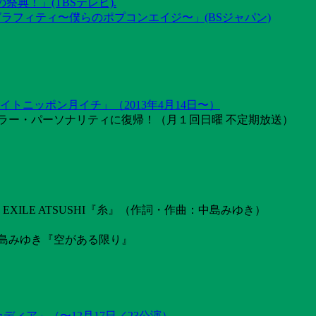
祭典！」(TBSテレビ).
グラフィティ〜僕らのポプコンエイジ〜」(BSジャパン)
トニッポン月イチ」（2013年4月14日〜）
ラー・パーソナリティに復帰！（月１回日曜 不定期放送）
ILE ATSUSHI『糸』（作詞・作曲：中島みゆき）
島みゆき『空がある限り』
カディア」（〜12月17日／23公演）