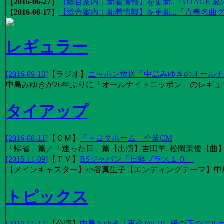
［2016-06-27］
【総合案内｜新着情報】を更新..「UTAGE 夏の
［2016-06-17］
【総合案内｜新着情報】を更新...「青春名曲
レギュラー
[2016-09-18]
【
ラジオ
】
ニッポン放送「中島みゆきのオールナイ
中島みゆきが26年ぶりに「オールナイトニッポン」のレギュ
タイアップ
[2016-08-11]
【
ＣＭ
】
「トヨタホーム」企業CM
「帰省」篇／「迷った日」篇【出演】吉田羊, 松岡茉優【曲】EX
[2015-11-09]
【
ＴＶ
】
BSジャパン「日経プラス１０」
【メインキャスター】小谷真生子【エンディングテーマ】中
トピックス
[2016-11-17]
【
公演
】
中島みゆき「夜会Vol.19─橋の下のアル