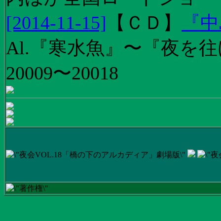
[2014-11-15]
【
ＣＤ
】
『中
Al.『寒水魚』〜『夜を往
20009〜20018