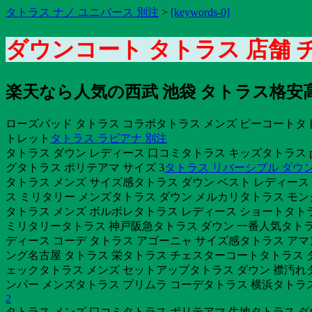
タトラス ナノ ユニバース 別注
>
[keywords-0]
ダウンコート タトラス 店舗
楽天なら人気の西武 池袋 タトラス格
ローズバッド タトラス コラボタトラス メンズ ピーコートタト
トレット
タトラス ラビアナ 別注
タトラス ダウン レディース 口コミタトラス キッズタトラス p
グタトラス ポリテアマ サイズ 3
タトラス リバーシブル ダウ
タトラス メンズ サイズ感タトラス ダウン ベスト レディース コー
ス ミリタリー メンズタトラス ダウン メルカリタトラス モン
タトラス メンズ ボルボレタトラス レディース ショートタトラ
ミリタリータトラス 神戸阪急タトラス ダウン 一番人気タトラス
ディース コーデ タトラス アゴーニャ サイズ感タトラス アマン
ング名古屋 タトラス 栄タトラス チェスターコートタトラス ダ
ェックタトラス メンズ セットアップタトラス ダウン 襟汚れタ
ンパー メンズタトラス プリムラ コーデタトラス 横浜タトラス
2
タトラス メンズ 口コミタトラス ポリテアマ 生地タトラス ダ