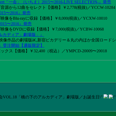
「一会」（いちえ）2015〜2016-LIVE SELECTION-』発売
音源から12曲をセレクト【価格】￥2,778(税抜)／YCCW-10284
15〜2016』発売
像をBlu-rayに収録【価格】￥8,000(税抜)／YCXW-10010
015〜2016』発売
映像をDVDに収録【価格】￥7,000(税抜)／YCBW-10068
アルカディア」劇場版」』
めた映像作品の劇場版ã€‚新宿ピカデリー＆丸の内ほか全国ロード
け』受注開始【通販限定】
ス【価格】￥32,400（税込）／YMPCD-20009〜20018