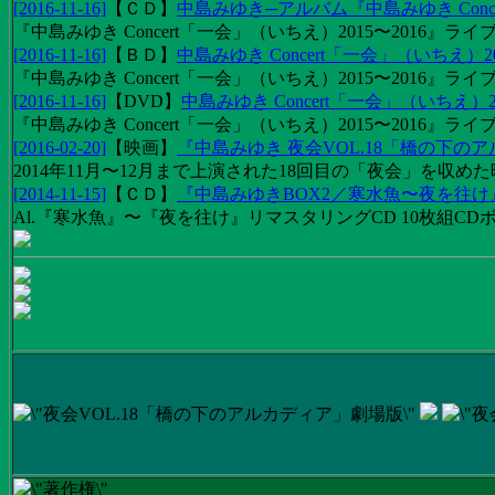
[2016-11-16]
【
ＣＤ
】
中島みゆき─アルバム『中島みゆき Concert
『中島みゆき Concert「一会」（いちえ）2015〜2016』ライブ
[2016-11-16]
【
ＢＤ
】
中島みゆき Concert「一会」（いちえ）20
『中島みゆき Concert「一会」（いちえ）2015〜2016』ライブ映
[2016-11-16]
【
DVD
】
中島みゆき Concert「一会」（いちえ）2
『中島みゆき Concert「一会」（いちえ）2015〜2016』ライブ
[2016-02-20]
【
映画
】
『中島みゆき 夜会VOL.18「橋の下の
2014年11月〜12月まで上演された18回目の「夜会」を収
[2014-11-15]
【
ＣＤ
】
『中島みゆきBOX2／寒水魚〜夜を往
Al.『寒水魚』〜『夜を往け』リマスタリングCD 10枚組CDボック