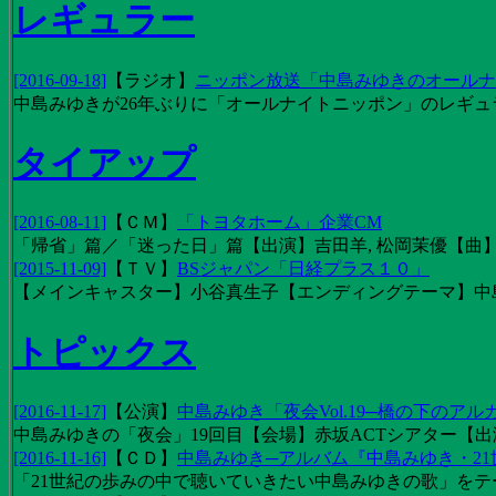
レギュラー
[2016-09-18]
【
ラジオ
】
ニッポン放送「中島みゆきのオールナイ
中島みゆきが26年ぶりに「オールナイトニッポン」のレギュ
タイアップ
[2016-08-11]
【
ＣＭ
】
「トヨタホーム」企業CM
「帰省」篇／「迷った日」篇【出演】吉田羊, 松岡茉優【曲】EX
[2015-11-09]
【
ＴＶ
】
BSジャパン「日経プラス１０」
【メインキャスター】小谷真生子【エンディングテーマ】中
トピックス
[2016-11-17]
【
公演
】
中島みゆき「夜会Vol.19─橋の下のアル
中島みゆきの「夜会」19回目【会場】赤坂ACTシアター【出演
[2016-11-16]
【
ＣＤ
】
中島みゆき─アルバム『中島みゆき・2
「21世紀の歩みの中で聴いていきたい中島みゆきの歌」をテーマに1