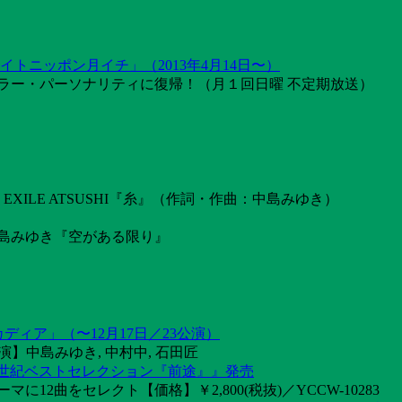
トニッポン月イチ」（2013年4月14日〜）
ラー・パーソナリティに復帰！（月１回日曜 不定期放送）
ILE ATSUSHI『糸』（作詞・作曲：中島みゆき）
島みゆき『空がある限り』
カディア」（〜12月17日／23公演）
】中島みゆき, 中村中, 石田匠
1世紀ベストセレクション『前途』』発売
2曲をセレクト【価格】￥2,800(税抜)／YCCW-10283