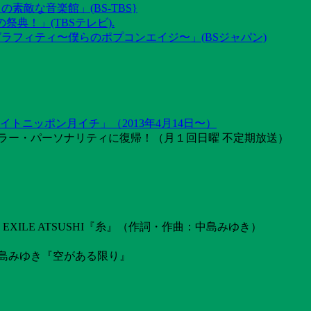
素敵な音楽館」(BS-TBS}
祭典！」(TBSテレビ).
グラフィティ〜僕らのポプコンエイジ〜」(BSジャパン)
トニッポン月イチ」（2013年4月14日〜）
ラー・パーソナリティに復帰！（月１回日曜 不定期放送）
ILE ATSUSHI『糸』（作詞・作曲：中島みゆき）
島みゆき『空がある限り』