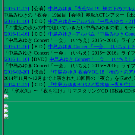
[2016-11-17]
【
公演
】
中島みゆき「夜会Vol.19─橋の下のアル
中島みゆきの「夜会」19回目【会場】赤坂ACTシアター【出演
[2016-11-16]
【
ＣＤ
】
中島みゆき─アルバム『中島みゆき・2
「21世紀の歩みの中で聴いていきたい中島みゆきの歌」をテーマに1
[2016-11-16]
【
ＣＤ
】
中島みゆき─アルバム『中島みゆき Concert
『中島みゆき Concert「一会」（いちえ）2015〜2016』ライブ
[2016-11-16]
【
ＢＤ
】
中島みゆき Concert「一会」（いちえ）20
『中島みゆき Concert「一会」（いちえ）2015〜2016』ライブ映
[2016-11-16]
【
DVD
】
中島みゆき Concert「一会」（いちえ）2
『中島みゆき Concert「一会」（いちえ）2015〜2016』ライブ
[2016-02-20]
【
映画
】
『中島みゆき 夜会VOL.18「橋の下の
2014年11月〜12月まで上演された18回目の「夜会」を収
[2014-11-15]
【
ＣＤ
】
『中島みゆきBOX2／寒水魚〜夜を往
Al.『寒水魚』〜『夜を往け』リマスタリングCD 10枚組CDボック