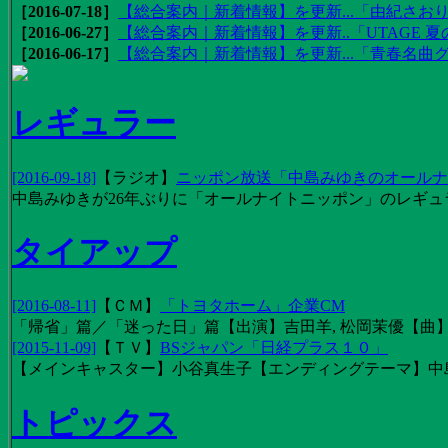
［2016-07-18］
【総合案内｜新着情報】を更新...「由紀さおりの
［2016-06-27］
【総合案内｜新着情報】を更新..「UTAGE 夏の
［2016-06-17］
【総合案内｜新着情報】を更新...「青春名曲
レギュラー
[2016-09-18]
【
ラジオ
】
ニッポン放送「中島みゆきのオールナイ
中島みゆきが26年ぶりに「オールナイトニッポン」のレギュ
タイアップ
[2016-08-11]
【
ＣＭ
】
「トヨタホーム」企業CM
「帰省」篇／「迷った日」篇【出演】吉田羊, 松岡茉優【曲】EX
[2015-11-09]
【
ＴＶ
】
BSジャパン「日経プラス１０」
【メインキャスター】小谷真生子【エンディングテーマ】中
トピックス