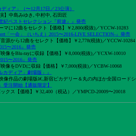
カディア」（〜12月17日／23公演）
】中島みゆき, 中村中, 石田匠
1世紀ベストセレクション『前途』』発売
2曲をセレクト【価格】￥2,800(税抜)／YCCW-10283
「一会」（いちえ）2015〜2016-LIVE SELECTION-』発売
音源から12曲をセレクト【価格】￥2,778(税抜)／YCCW-10284
15〜2016』発売
像をBlu-rayに収録【価格】￥8,000(税抜)／YCXW-10010
015〜2016』発売
映像をDVDに収録【価格】￥7,000(税抜)／YCBW-10068
アルカディア」劇場版」』
めた映像作品の劇場版ã€‚新宿ピカデリー＆丸の内ほか全国ロード
け』受注開始【通販限定】
ス【価格】￥32,400（税込）／YMPCD-20009〜20018