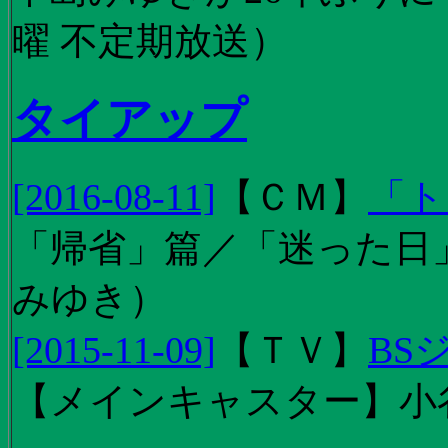
曜 不定期放送）
タイアップ
[2016-08-11]
【
ＣＭ
】
「ト
「帰省」篇／「迷った日」篇
みゆき）
[2015-11-09]
【
ＴＶ
】
BS
【メインキャスター】小