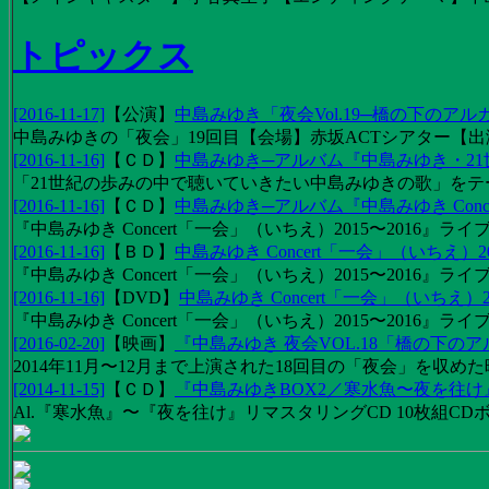
トピックス
[2016-11-17]
【
公演
】
中島みゆき「夜会Vol.19─橋の下のアル
中島みゆきの「夜会」19回目【会場】赤坂ACTシアター【出演
[2016-11-16]
【
ＣＤ
】
中島みゆき─アルバム『中島みゆき・2
「21世紀の歩みの中で聴いていきたい中島みゆきの歌」をテーマに1
[2016-11-16]
【
ＣＤ
】
中島みゆき─アルバム『中島みゆき Concert
『中島みゆき Concert「一会」（いちえ）2015〜2016』ライブ
[2016-11-16]
【
ＢＤ
】
中島みゆき Concert「一会」（いちえ）20
『中島みゆき Concert「一会」（いちえ）2015〜2016』ライブ映
[2016-11-16]
【
DVD
】
中島みゆき Concert「一会」（いちえ）2
『中島みゆき Concert「一会」（いちえ）2015〜2016』ライブ
[2016-02-20]
【
映画
】
『中島みゆき 夜会VOL.18「橋の下の
2014年11月〜12月まで上演された18回目の「夜会」を収
[2014-11-15]
【
ＣＤ
】
『中島みゆきBOX2／寒水魚〜夜を往
Al.『寒水魚』〜『夜を往け』リマスタリングCD 10枚組CDボック