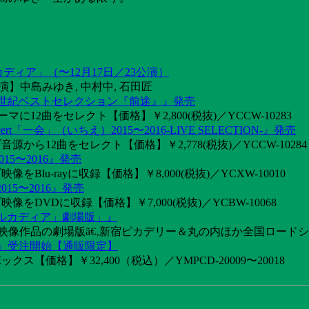
カディア」（〜12月17日／23公演）
】中島みゆき, 中村中, 石田匠
1世紀ベストセレクション『前途』』発売
2曲をセレクト【価格】￥2,800(税抜)／YCCW-10283
「一会」（いちえ）2015〜2016-LIVE SELECTION-』発売
音源から12曲をセレクト【価格】￥2,778(税抜)／YCCW-10284
15〜2016』発売
像をBlu-rayに収録【価格】￥8,000(税抜)／YCXW-10010
015〜2016』発売
映像をDVDに収録【価格】￥7,000(税抜)／YCBW-10068
アルカディア」劇場版」』
めた映像作品の劇場版ã€‚新宿ピカデリー＆丸の内ほか全国ロード
け』受注開始【通販限定】
ス【価格】￥32,400（税込）／YMPCD-20009〜20018