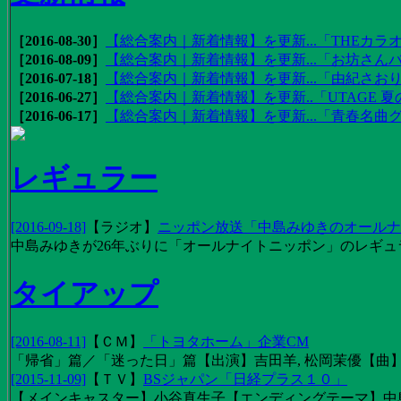
［2016-08-30］
【総合案内｜新着情報】を更新...「THEカラオ
［2016-08-09］
【総合案内｜新着情報】を更新...「お坊さんバ
［2016-07-18］
【総合案内｜新着情報】を更新...「由紀さおりの
［2016-06-27］
【総合案内｜新着情報】を更新..「UTAGE 夏の
［2016-06-17］
【総合案内｜新着情報】を更新...「青春名曲
レギュラー
[2016-09-18]
【
ラジオ
】
ニッポン放送「中島みゆきのオールナイ
中島みゆきが26年ぶりに「オールナイトニッポン」のレギュ
タイアップ
[2016-08-11]
【
ＣＭ
】
「トヨタホーム」企業CM
「帰省」篇／「迷った日」篇【出演】吉田羊, 松岡茉優【曲】EX
[2015-11-09]
【
ＴＶ
】
BSジャパン「日経プラス１０」
【メインキャスター】小谷真生子【エンディングテーマ】中