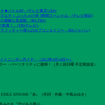
ケ★バトルSP」(テレビ東京) ほか
ラエティ ぶっちゃけ寺 3時間スペシャル」(テレビ朝日)
素敵な音楽館」(BS-TBS}
祭典！」(TBSテレビ).
グラフィティ〜僕らのポプコンエイジ〜」(BSジャパン)
トニッポン月イチ」（2013年4月14日〜）
ラー・パーソナリティに復帰！（月１回日曜 不定期放送）
ILE ATSUSHI『糸』（作詞・作曲：中島みゆき）
島みゆき『空がある限り』