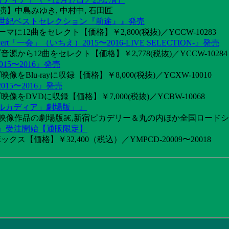
】中島みゆき, 中村中, 石田匠
1世紀ベストセレクション『前途』』発売
2曲をセレクト【価格】￥2,800(税抜)／YCCW-10283
「一会」（いちえ）2015〜2016-LIVE SELECTION-』発売
音源から12曲をセレクト【価格】￥2,778(税抜)／YCCW-10284
15〜2016』発売
像をBlu-rayに収録【価格】￥8,000(税抜)／YCXW-10010
015〜2016』発売
映像をDVDに収録【価格】￥7,000(税抜)／YCBW-10068
アルカディア」劇場版」』
めた映像作品の劇場版ã€‚新宿ピカデリー＆丸の内ほか全国ロード
け』受注開始【通販限定】
ス【価格】￥32,400（税込）／YMPCD-20009〜20018