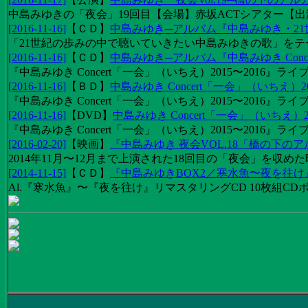
中島みゆきの「夜会」19回目【会場】赤坂ACTシアター【出演
[2016-11-16]
【
ＣＤ
】
中島みゆき─アルバム『中島みゆき・2
「21世紀の歩みの中で聴いていきたい中島みゆきの歌」をテーマに1
[2016-11-16]
【
ＣＤ
】
中島みゆき─アルバム『中島みゆき Concert
『中島みゆき Concert「一会」（いちえ）2015〜2016』ライブ
[2016-11-16]
【
ＢＤ
】
中島みゆき Concert「一会」（いちえ）20
『中島みゆき Concert「一会」（いちえ）2015〜2016』ライブ映
[2016-11-16]
【
DVD
】
中島みゆき Concert「一会」（いちえ）2
『中島みゆき Concert「一会」（いちえ）2015〜2016』ライブ
[2016-02-20]
【
映画
】
『中島みゆき 夜会VOL.18「橋の下の
2014年11月〜12月まで上演された18回目の「夜会」を収
[2014-11-15]
【
ＣＤ
】
『中島みゆきBOX2／寒水魚〜夜を往
Al.『寒水魚』〜『夜を往け』リマスタリングCD 10枚組CDボック