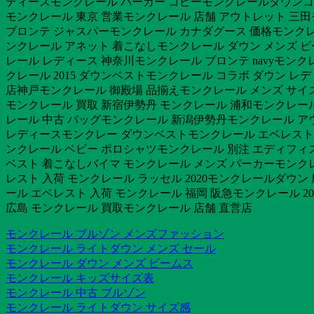
ディースモンクレール パーカー コピーモンクレールダウンコ
モンクレール 東京 営業モンクレール 店舗 アウトレット 三
ブロンテ ジャスパーモンクレール カナダグース 価格モンクレ
ンクレール アネット 着こなしモンクレール ダウン メンズ ビ
レール レディース 神奈川モンクレール ブロンテ navyモ
クレール 2015 ダウンベストモンクレール コラボ ダウン 
店神戸モンクレール 御殿場 品揃えモンクレール メンズ サイ
モンクレール 買取 新宿伊勢丹 モンクレール 浦和モンクレール
レール 中古 バッグモンクレール 新潟伊勢丹モンクレール アウ
レディースモンクレー ダウンベストモンクレール エベレスト 
ンクレール ベビー ポロシャツモンクレール 別注 エディフィ
ベスト 着こなしバイマ モンクレール メンズ パーカーモンクレ
レスト 入荷 モンクレール ラッセル 2020モンクレールダウ
ール エベレスト 入荷 モンクレール 福岡 阪急モンクレール 2
広島 モンクレール 買取モンクレール 店舗 直営店
モンクレール ブルゾン メンズファッション
モンクレール ライトダウン メンズ セール
モンクレール ダウン メンズ ビームス
モンクレール キッズサイズ表
モンクレール 中古 ブルゾン
モンクレール ライトダウン サイズ感