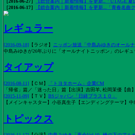
［2016-06-27］
【総合案内｜新着情報】を更新..「UTAGE 夏の
［2016-06-17］
【総合案内｜新着情報】を更新...「青春名曲
レギュラー
[2016-09-18]
【
ラジオ
】
ニッポン放送「中島みゆきのオールナイ
中島みゆきが26年ぶりに「オールナイトニッポン」のレギュ
タイアップ
[2016-08-11]
【
ＣＭ
】
「トヨタホーム」企業CM
「帰省」篇／「迷った日」篇【出演】吉田羊, 松岡茉優【曲】EX
[2015-11-09]
【
ＴＶ
】
BSジャパン「日経プラス１０」
【メインキャスター】小谷真生子【エンディングテーマ】中
トピックス
[2016-11-17]
【
公演
】
中島みゆき「夜会Vol.19─橋の下のアル