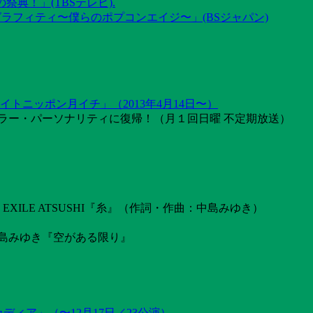
祭典！」(TBSテレビ).
グラフィティ〜僕らのポプコンエイジ〜」(BSジャパン)
トニッポン月イチ」（2013年4月14日〜）
ラー・パーソナリティに復帰！（月１回日曜 不定期放送）
ILE ATSUSHI『糸』（作詞・作曲：中島みゆき）
島みゆき『空がある限り』
カディア」（〜12月17日／23公演）