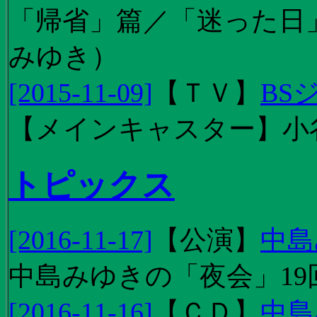
「帰省」篇／「迷った日」篇
みゆき）
[2015-11-09]
【
ＴＶ
】
BS
【メインキャスター】小
トピックス
[2016-11-17]
【
公演
】
中島
中島みゆきの「夜会」19
[2016-11-16]
【
ＣＤ
】
中島