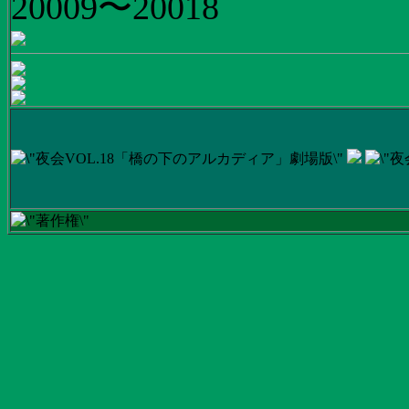
20009〜20018