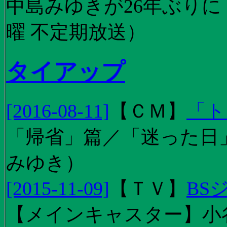
中島みゆきが26年ぶり
曜 不定期放送）
タイアップ
[2016-08-11]
【
ＣＭ
】
「ト
「帰省」篇／「迷った日」篇
みゆき）
[2015-11-09]
【
ＴＶ
】
BS
【メインキャスター】小