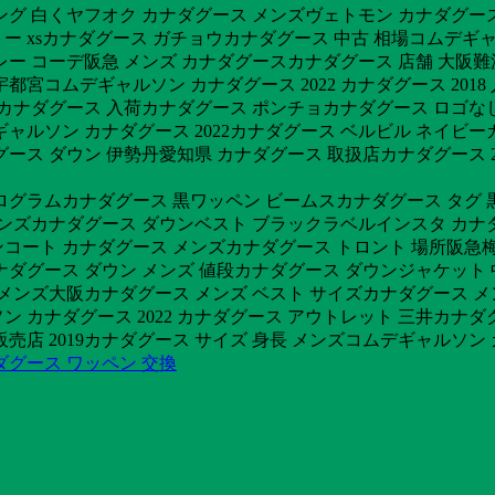
ング 白くヤフオク カナダグース メンズヴェトモン カナダグー
 xsカナダグース ガチョウカナダグース 中古 相場コムデギャル
レー コーデ阪急 メンズ カナダグースカナダグース 店舗 大阪難
宮コムデギャルソン カナダグース 2022 カナダグース 2018
 カナダグース 入荷カナダグース ポンチョカナダグース ロゴな
ャルソン カナダグース 2022カナダグース ベルビル ネイビー
グース ダウン 伊勢丹愛知県 カナダグース 取扱店カナダグース 20
ログラムカナダグース 黒ワッペン ビームスカナダグース タグ 
赤 メンズカナダグース ダウンベスト ブラックラベルインスタ カ
コート カナダグース メンズカナダグース トロント 場所阪急梅
ナダグース ダウン メンズ 値段カナダグース ダウンジャケット 
急メンズ大阪カナダグース メンズ ベスト サイズカナダグース メ
ソン カナダグース 2022 カナダグース アウトレット 三井カ
店 2019カナダグース サイズ 身長 メンズコムデギャルソン カナ
ダグース ワッペン 交換