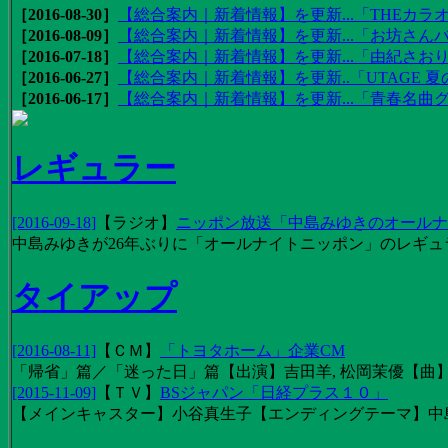
［2016-08-30］
【総合案内｜新着情報】を更新...「THEカラオ
［2016-08-09］
【総合案内｜新着情報】を更新...「お坊さんバ
［2016-07-18］
【総合案内｜新着情報】を更新...「由紀さおりの
［2016-06-27］
【総合案内｜新着情報】を更新..「UTAGE 夏の
［2016-06-17］
【総合案内｜新着情報】を更新...「青春名曲
レギュラー
[2016-09-18]
【
ラジオ
】
ニッポン放送「中島みゆきのオールナイ
中島みゆきが26年ぶりに「オールナイトニッポン」のレギュ
タイアップ
[2016-08-11]
【
ＣＭ
】
「トヨタホーム」企業CM
「帰省」篇／「迷った日」篇【出演】吉田羊, 松岡茉優【曲】EX
[2015-11-09]
【
ＴＶ
】
BSジャパン「日経プラス１０」
【メインキャスター】小谷真生子【エンディングテーマ】中