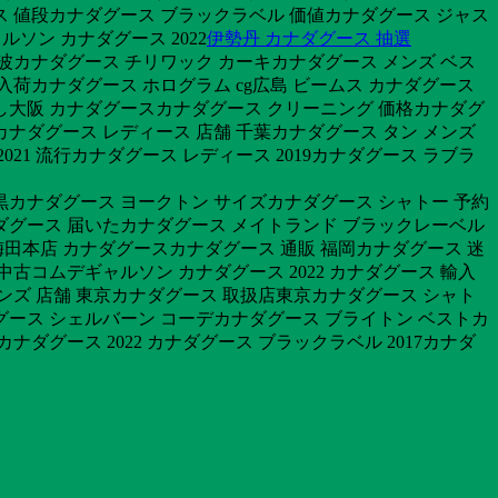
ス 値段カナダグース ブラックラベル 価値カナダグース ジャス
ソン カナダグース 2022
伊勢丹 カナダグース 抽選
波カナダグース チリワック カーキカナダグース メンズ ベス
 入荷カナダグース ホログラム cg広島 ビームス カナダグース
し大阪 カナダグースカナダグース クリーニング 価格カナダグ
カナダグース レディース 店舗 千葉カナダグース タン メンズ
21 流行カナダグース レディース 2019カナダグース ラブラ
黒カナダグース ヨークトン サイズカナダグース シャトー 予約
ナダグース 届いたカナダグース メイトランド ブラックレーベル
田本店 カナダグースカナダグース 通販 福岡カナダグース 迷
中古コムデギャルソン カナダグース 2022 カナダグース 輸入
ンズ 店舗 東京カナダグース 取扱店東京カナダグース シャト
ナダグース シェルバーン コーデカナダグース ブライトン ベストカ
ダグース 2022 カナダグース ブラックラベル 2017カナダ