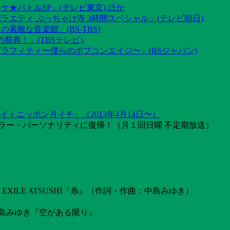
ケ★バトルSP」(テレビ東京) ほか
ラエティ ぶっちゃけ寺 3時間スペシャル」(テレビ朝日)
素敵な音楽館」(BS-TBS}
祭典！」(TBSテレビ).
グラフィティ〜僕らのポプコンエイジ〜」(BSジャパン)
トニッポン月イチ」（2013年4月14日〜）
ラー・パーソナリティに復帰！（月１回日曜 不定期放送）
ILE ATSUSHI『糸』（作詞・作曲：中島みゆき）
島みゆき『空がある限り』