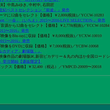
】中島みゆき, 中村中, 石田匠
1世紀ベストセレクション『前途』』発売
2曲をセレクト【価格】￥2,800(税抜)／YCCW-10283
「一会」（いちえ）2015〜2016-LIVE SELECTION-』発売
音源から12曲をセレクト【価格】￥2,778(税抜)／YCCW-10284
15〜2016』発売
像をBlu-rayに収録【価格】￥8,000(税抜)／YCXW-10010
015〜2016』発売
映像をDVDに収録【価格】￥7,000(税抜)／YCBW-10068
アルカディア」劇場版」』
めた映像作品の劇場版ã€‚新宿ピカデリー＆丸の内ほか全国ロード
け』受注開始【通販限定】
ス【価格】￥32,400（税込）／YMPCD-20009〜20018