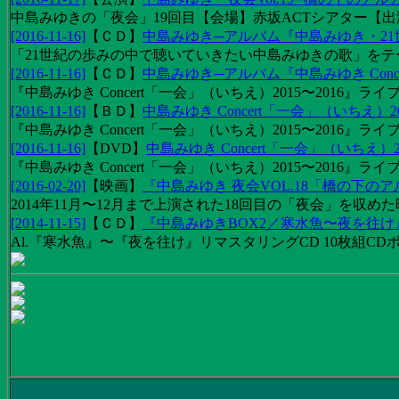
中島みゆきの「夜会」19回目【会場】赤坂ACTシアター【出演
[2016-11-16]
【
ＣＤ
】
中島みゆき─アルバム『中島みゆき・2
「21世紀の歩みの中で聴いていきたい中島みゆきの歌」をテーマに1
[2016-11-16]
【
ＣＤ
】
中島みゆき─アルバム『中島みゆき Concert
『中島みゆき Concert「一会」（いちえ）2015〜2016』ライブ
[2016-11-16]
【
ＢＤ
】
中島みゆき Concert「一会」（いちえ）20
『中島みゆき Concert「一会」（いちえ）2015〜2016』ライブ映
[2016-11-16]
【
DVD
】
中島みゆき Concert「一会」（いちえ）2
『中島みゆき Concert「一会」（いちえ）2015〜2016』ライブ
[2016-02-20]
【
映画
】
『中島みゆき 夜会VOL.18「橋の下の
2014年11月〜12月まで上演された18回目の「夜会」を収
[2014-11-15]
【
ＣＤ
】
『中島みゆきBOX2／寒水魚〜夜を往
Al.『寒水魚』〜『夜を往け』リマスタリングCD 10枚組CDボック