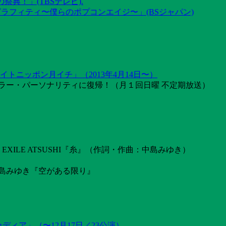
祭典！」(TBSテレビ).
グラフィティ〜僕らのポプコンエイジ〜」(BSジャパン)
トニッポン月イチ」（2013年4月14日〜）
ラー・パーソナリティに復帰！（月１回日曜 不定期放送）
ILE ATSUSHI『糸』（作詞・作曲：中島みゆき）
島みゆき『空がある限り』
カディア」（〜12月17日／23公演）