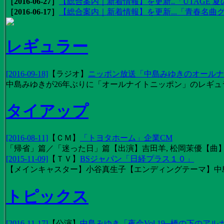
［2016-06-27］
【総合案内｜新着情報】を更新..「UTAGE 夏の
［2016-06-17］
【総合案内｜新着情報】を更新...「青春名曲
レギュラー
[2016-09-18]
【
ラジオ
】
ニッポン放送「中島みゆきのオールナイ
中島みゆきが26年ぶりに「オールナイトニッポン」のレギュ
タイアップ
[2016-08-11]
【
ＣＭ
】
「トヨタホーム」企業CM
「帰省」篇／「迷った日」篇【出演】吉田羊, 松岡茉優【曲】EX
[2015-11-09]
【
ＴＶ
】
BSジャパン「日経プラス１０」
【メインキャスター】小谷真生子【エンディングテーマ】中
トピックス
[2016-11-17]
【
公演
】
中島みゆき「夜会Vol.19─橋の下のアル