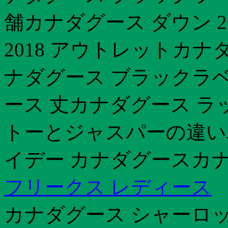
舗カナダグース ダウン 2
2018 アウトレットカナ
ナダグース ブラックラベ
ース 丈カナダグース ラ
トーとジャスパーの違い
イデー カナダグースカナ
フリークス レディース
カナダグース シャーロッ