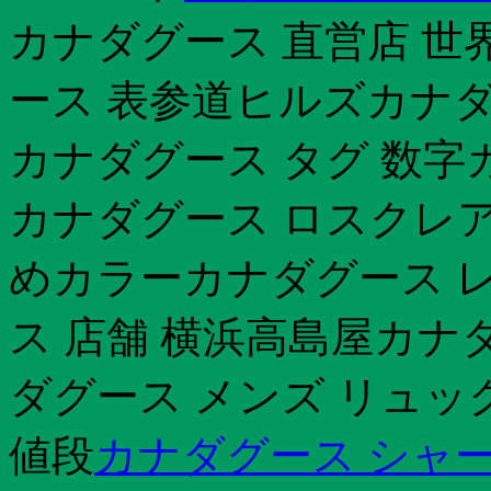
カナダグース 直営店 世
ース 表参道ヒルズカナダ
カナダグース タグ 数字
カナダグース ロスクレア
めカラーカナダグース 
ス 店舗 横浜高島屋カナダ
ダグース メンズ リュッ
値段
カナダグース シャーロ