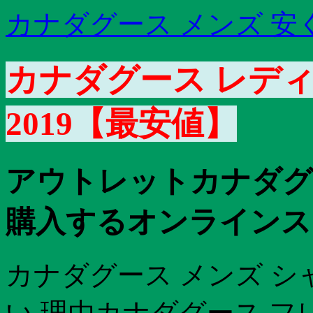
カナダグース メンズ 安
カナダグース レディ
2019【最安値】
アウトレットカナダグ
購入するオンラインス
カナダグース メンズ シ
い 理由カナダグース フ