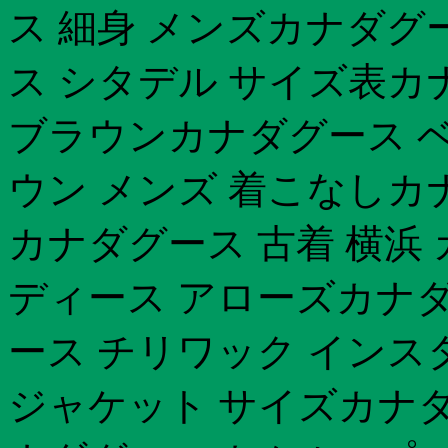
ス 細身 メンズカナダグ
ス シタデル サイズ表カ
ブラウンカナダグース 
ウン メンズ 着こなしカ
カナダグース 古着 横浜
ディース アローズカナダ
ース チリワック インス
ジャケット サイズカナダ