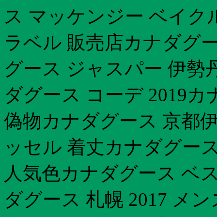
ス マッケンジー ベイク
ラベル 販売店カナダグー
グース ジャスパー 伊勢
ダグース コーデ 2019
偽物カナダグース 京都伊
ッセル 着丈カナダグース
人気色カナダグース ベス
ダグース 札幌 2017 