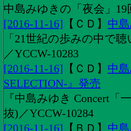
中島みゆきの「夜会」19
[2016-11-16]
【
ＣＤ
】
中島
「21世紀の歩みの中で聴
／YCCW-10283
[2016-11-16]
【
ＣＤ
】
中島
SELECTION-』発売
『中島みゆき Concert
抜)／YCCW-10284
[2016-11-16]
【
ＢＤ
】
中島