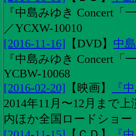
『中島みゆき Concert「
／YCXW-10010
[2016-11-16]
【
DVD
】
中島
『中島みゆき Concert
YCBW-10068
[2016-02-20]
【
映画
】
『中
2014年11月〜12月ま
内ほか全国ロードショー
[2014-11-15]
【
ＣＤ
】
『中