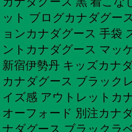
カナダグース 黒 着こな
ット ブログカナダグース
ョンカナダグース 手袋 
ントカナダグース マッ
新宿伊勢丹 キッズカナダグ
カナダグース ブラックレ
イズ感 アウトレットカナ
オーフォード 別注カナダ
ナダグース ブラックラベ