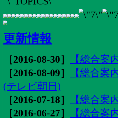
更新情報
［2016-08-30］
【総合案内
［2016-08-09］
【総合案内
(テレビ朝日)
［2016-07-18］
【総合案内
［2016-06-27］
【総合案内