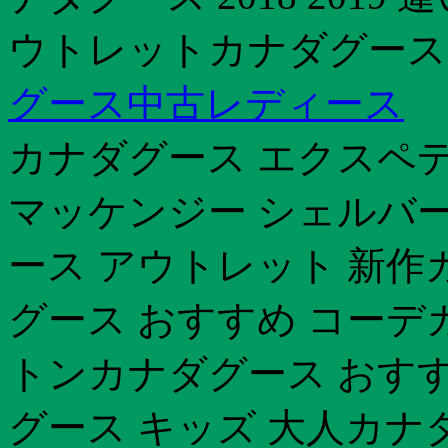
ウトレットカナダグース
グース中古レディース
カナダグース エクスペ
マッケンジー シェルバー
ース アウトレット 新作
グース おすすめ コーデ
トンカナダグース おす
グース キッズ 大人カナ