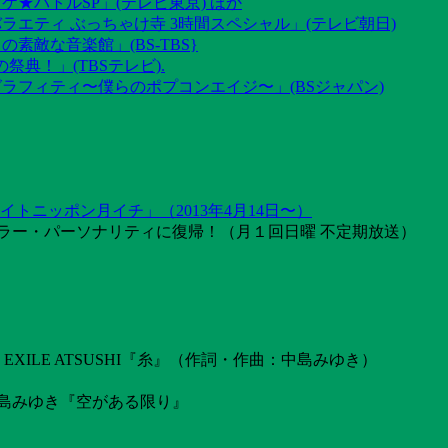
ケ★バトルSP」(テレビ東京) ほか
ラエティ ぶっちゃけ寺 3時間スペシャル」(テレビ朝日)
素敵な音楽館」(BS-TBS}
祭典！」(TBSテレビ).
グラフィティ〜僕らのポプコンエイジ〜」(BSジャパン)
トニッポン月イチ」（2013年4月14日〜）
ラー・パーソナリティに復帰！（月１回日曜 不定期放送）
ILE ATSUSHI『糸』（作詞・作曲：中島みゆき）
島みゆき『空がある限り』