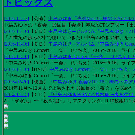
トピックス
[2016-11-17]
【
公演
】
中島みゆき「夜会Vol.19─橋の下のアル
中島みゆきの「夜会」19回目【会場】赤坂ACTシアター【出演
[2016-11-16]
【
ＣＤ
】
中島みゆき─アルバム『中島みゆき・2
「21世紀の歩みの中で聴いていきたい中島みゆきの歌」をテーマに1
[2016-11-16]
【
ＣＤ
】
中島みゆき─アルバム『中島みゆき Concert
『中島みゆき Concert「一会」（いちえ）2015〜2016』ライブ
[2016-11-16]
【
ＢＤ
】
中島みゆき Concert「一会」（いちえ）20
『中島みゆき Concert「一会」（いちえ）2015〜2016』ライブ映
[2016-11-16]
【
DVD
】
中島みゆき Concert「一会」（いちえ）2
『中島みゆき Concert「一会」（いちえ）2015〜2016』ライブ
[2016-02-20]
【
映画
】
『中島みゆき 夜会VOL.18「橋の下の
2014年11月〜12月まで上演された18回目の「夜会」を収
[2014-11-15]
【
ＣＤ
】
『中島みゆきBOX2／寒水魚〜夜を往
Al.『寒水魚』〜『夜を往け』リマスタリングCD 10枚組CDボック