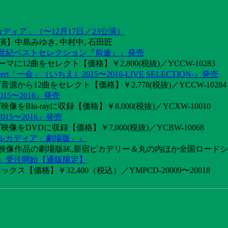
カディア」（〜12月17日／23公演）
】中島みゆき, 中村中, 石田匠
1世紀ベストセレクション『前途』』発売
2曲をセレクト【価格】￥2,800(税抜)／YCCW-10283
「一会」（いちえ）2015〜2016-LIVE SELECTION-』発売
音源から12曲をセレクト【価格】￥2,778(税抜)／YCCW-10284
15〜2016』発売
像をBlu-rayに収録【価格】￥8,000(税抜)／YCXW-10010
015〜2016』発売
映像をDVDに収録【価格】￥7,000(税抜)／YCBW-10068
アルカディア」劇場版」』
めた映像作品の劇場版ã€‚新宿ピカデリー＆丸の内ほか全国ロード
け』受注開始【通販限定】
ス【価格】￥32,400（税込）／YMPCD-20009〜20018