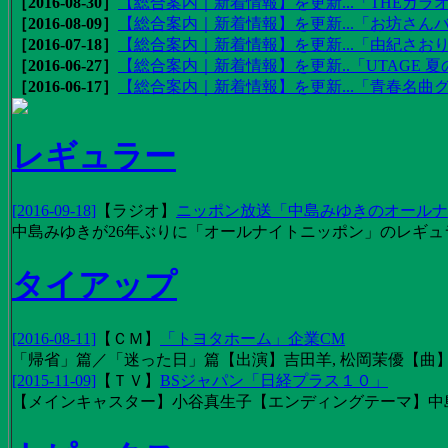
［2016-08-30］
【総合案内｜新着情報】を更新...「THEカラオ
［2016-08-09］
【総合案内｜新着情報】を更新...「お坊さんバ
［2016-07-18］
【総合案内｜新着情報】を更新...「由紀さおりの
［2016-06-27］
【総合案内｜新着情報】を更新..「UTAGE 夏の
［2016-06-17］
【総合案内｜新着情報】を更新...「青春名曲
レギュラー
[2016-09-18]
【
ラジオ
】
ニッポン放送「中島みゆきのオールナイ
中島みゆきが26年ぶりに「オールナイトニッポン」のレギュ
タイアップ
[2016-08-11]
【
ＣＭ
】
「トヨタホーム」企業CM
「帰省」篇／「迷った日」篇【出演】吉田羊, 松岡茉優【曲】EX
[2015-11-09]
【
ＴＶ
】
BSジャパン「日経プラス１０」
【メインキャスター】小谷真生子【エンディングテーマ】中