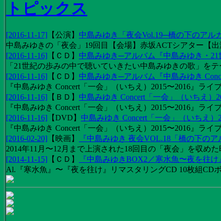
トピックス
[2016-11-17]
【
公演
】
中島みゆき「夜会Vol.19─橋の下のアル
中島みゆきの「夜会」19回目【会場】赤坂ACTシアター【出演
[2016-11-16]
【
ＣＤ
】
中島みゆき─アルバム『中島みゆき・2
「21世紀の歩みの中で聴いていきたい中島みゆきの歌」をテーマに1
[2016-11-16]
【
ＣＤ
】
中島みゆき─アルバム『中島みゆき Concert
『中島みゆき Concert「一会」（いちえ）2015〜2016』ライブ
[2016-11-16]
【
ＢＤ
】
中島みゆき Concert「一会」（いちえ）20
『中島みゆき Concert「一会」（いちえ）2015〜2016』ライブ映
[2016-11-16]
【
DVD
】
中島みゆき Concert「一会」（いちえ）2
『中島みゆき Concert「一会」（いちえ）2015〜2016』ライブ
[2016-02-20]
【
映画
】
『中島みゆき 夜会VOL.18「橋の下の
2014年11月〜12月まで上演された18回目の「夜会」を収
[2014-11-15]
【
ＣＤ
】
『中島みゆきBOX2／寒水魚〜夜を往
Al.『寒水魚』〜『夜を往け』リマスタリングCD 10枚組CDボック