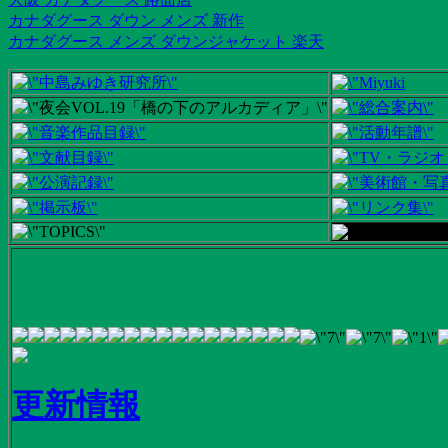
カナダグース ダウン メンズ 新作
カナダグース メンズ ダウンジャケット 楽天
更新情報