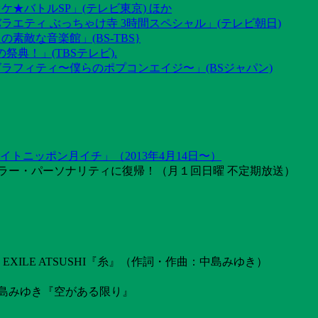
ケ★バトルSP」(テレビ東京) ほか
ラエティ ぶっちゃけ寺 3時間スペシャル」(テレビ朝日)
素敵な音楽館」(BS-TBS}
祭典！」(TBSテレビ).
グラフィティ〜僕らのポプコンエイジ〜」(BSジャパン)
トニッポン月イチ」（2013年4月14日〜）
ラー・パーソナリティに復帰！（月１回日曜 不定期放送）
ILE ATSUSHI『糸』（作詞・作曲：中島みゆき）
島みゆき『空がある限り』