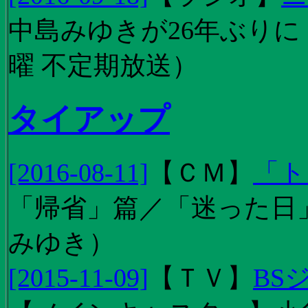
中島みゆきが26年ぶり
曜 不定期放送）
タイアップ
[2016-08-11]
【
ＣＭ
】
「ト
「帰省」篇／「迷った日」篇
みゆき）
[2015-11-09]
【
ＴＶ
】
BS