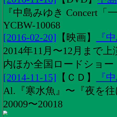
『中島みゆき Concert
YCBW-10068
[2016-02-20]
【
映画
】
『中
2014年11月〜12月ま
内ほか全国ロードショー
[2014-11-15]
【
ＣＤ
】
『中
Al.『寒水魚』〜『夜を往
20009〜20018