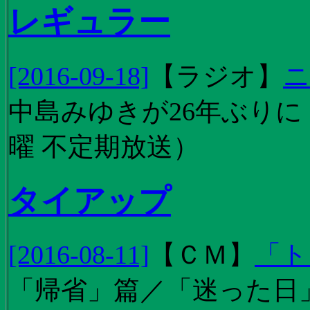
レギュラー
[2016-09-18]
【
ラジオ
】
ニ
中島みゆきが26年ぶり
曜 不定期放送）
タイアップ
[2016-08-11]
【
ＣＭ
】
「ト
「帰省」篇／「迷った日」篇