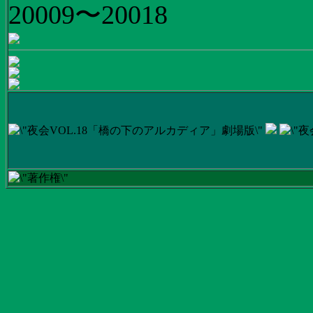
20009〜20018