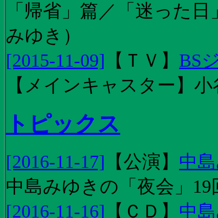
「帰省」篇／「迷った日」篇
みゆき）
[2015-11-09]
【
ＴＶ
】
BS
【メインキャスター】小
トピックス
[2016-11-17]
【
公演
】
中島
中島みゆきの「夜会」19
[2016-11-16]
【
ＣＤ
】
中島