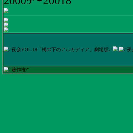
20009〜20018