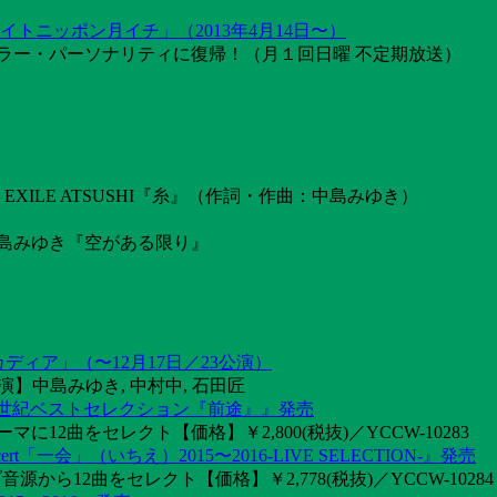
トニッポン月イチ」（2013年4月14日〜）
ラー・パーソナリティに復帰！（月１回日曜 不定期放送）
ILE ATSUSHI『糸』（作詞・作曲：中島みゆき）
島みゆき『空がある限り』
カディア」（〜12月17日／23公演）
】中島みゆき, 中村中, 石田匠
1世紀ベストセレクション『前途』』発売
2曲をセレクト【価格】￥2,800(税抜)／YCCW-10283
「一会」（いちえ）2015〜2016-LIVE SELECTION-』発売
音源から12曲をセレクト【価格】￥2,778(税抜)／YCCW-10284