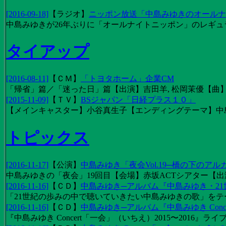
[2016-09-18]
【
ラジオ
】
ニッポン放送「中島みゆきのオールナイ
中島みゆきが26年ぶりに「オールナイトニッポン」のレギュ
タイアップ
[2016-08-11]
【
ＣＭ
】
「トヨタホーム」企業CM
「帰省」篇／「迷った日」篇【出演】吉田羊, 松岡茉優【曲】EX
[2015-11-09]
【
ＴＶ
】
BSジャパン「日経プラス１０」
【メインキャスター】小谷真生子【エンディングテーマ】中
トピックス
[2016-11-17]
【
公演
】
中島みゆき「夜会Vol.19─橋の下のアル
中島みゆきの「夜会」19回目【会場】赤坂ACTシアター【出演
[2016-11-16]
【
ＣＤ
】
中島みゆき─アルバム『中島みゆき・2
「21世紀の歩みの中で聴いていきたい中島みゆきの歌」をテーマに1
[2016-11-16]
【
ＣＤ
】
中島みゆき─アルバム『中島みゆき Concert
『中島みゆき Concert「一会」（いちえ）2015〜2016』ライブ