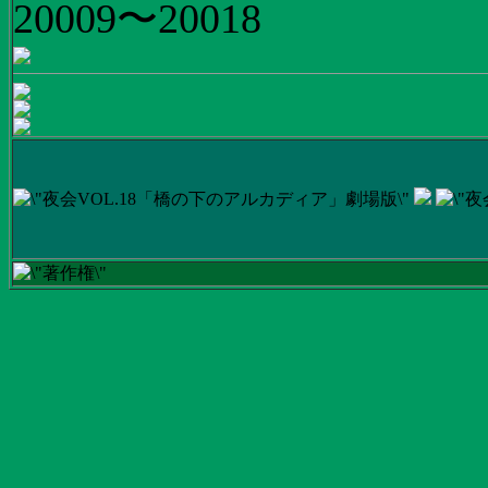
20009〜20018