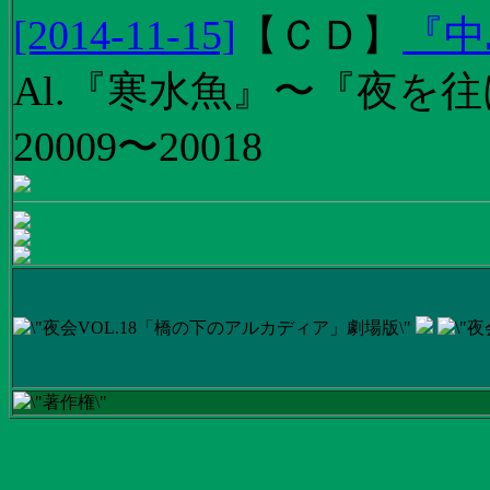
[2014-11-15]
【
ＣＤ
】
『中
Al.『寒水魚』〜『夜を往
20009〜20018