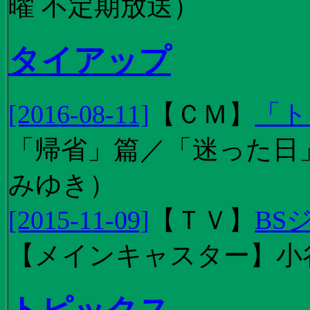
曜 不定期放送）
タイアップ
[2016-08-11]
【
ＣＭ
】
「ト
「帰省」篇／「迷った日」篇
みゆき）
[2015-11-09]
【
ＴＶ
】
BS
【メインキャスター】小