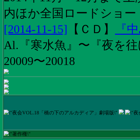
内ほか全国ロードショー
[2014-11-15]
【
ＣＤ
】
『中
Al.『寒水魚』〜『夜を往
20009〜20018