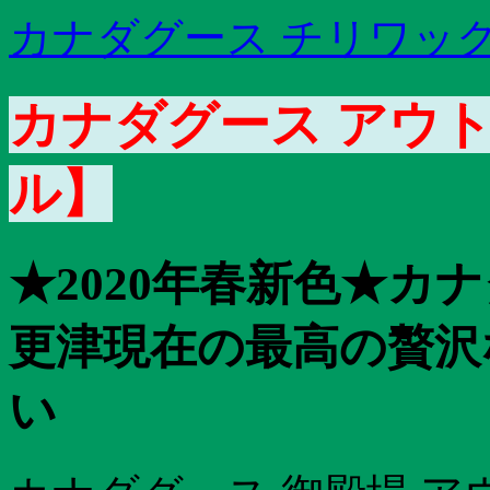
カナダグース チリワック
カナダグース アウトレ
ル】
★2020年春新色★カ
更津現在の最高の贅沢
い