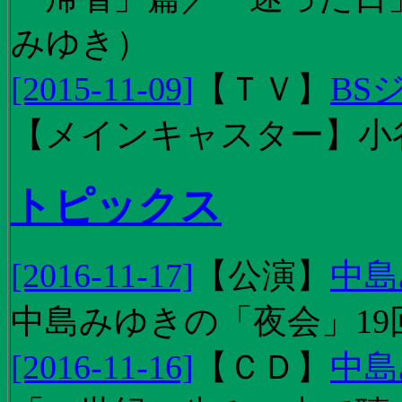
みゆき）
[2015-11-09]
【
ＴＶ
】
BS
【メインキャスター】小
トピックス
[2016-11-17]
【
公演
】
中島
中島みゆきの「夜会」19
[2016-11-16]
【
ＣＤ
】
中島