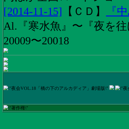
[2014-11-15]
【
ＣＤ
】
『中
Al.『寒水魚』〜『夜を往
20009〜20018