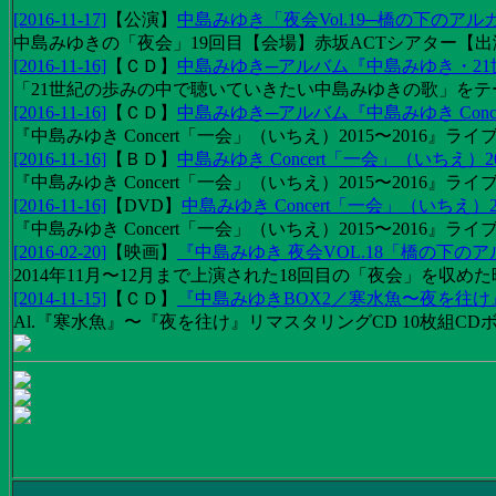
[2016-11-17]
【
公演
】
中島みゆき「夜会Vol.19─橋の下のアル
中島みゆきの「夜会」19回目【会場】赤坂ACTシアター【出演
[2016-11-16]
【
ＣＤ
】
中島みゆき─アルバム『中島みゆき・2
「21世紀の歩みの中で聴いていきたい中島みゆきの歌」をテーマに1
[2016-11-16]
【
ＣＤ
】
中島みゆき─アルバム『中島みゆき Concert
『中島みゆき Concert「一会」（いちえ）2015〜2016』ライブ
[2016-11-16]
【
ＢＤ
】
中島みゆき Concert「一会」（いちえ）20
『中島みゆき Concert「一会」（いちえ）2015〜2016』ライブ映
[2016-11-16]
【
DVD
】
中島みゆき Concert「一会」（いちえ）2
『中島みゆき Concert「一会」（いちえ）2015〜2016』ライブ
[2016-02-20]
【
映画
】
『中島みゆき 夜会VOL.18「橋の下の
2014年11月〜12月まで上演された18回目の「夜会」を収
[2014-11-15]
【
ＣＤ
】
『中島みゆきBOX2／寒水魚〜夜を往
Al.『寒水魚』〜『夜を往け』リマスタリングCD 10枚組CDボック