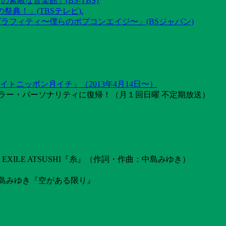
素敵な音楽館」(BS-TBS}
祭典！」(TBSテレビ).
グラフィティ〜僕らのポプコンエイジ〜」(BSジャパン)
トニッポン月イチ」（2013年4月14日〜）
ラー・パーソナリティに復帰！（月１回日曜 不定期放送）
ILE ATSUSHI『糸』（作詞・作曲：中島みゆき）
島みゆき『空がある限り』