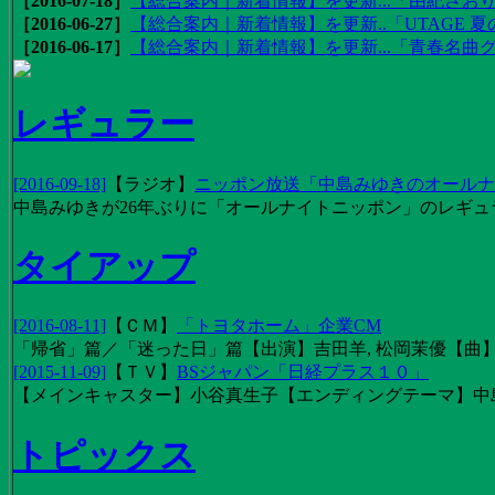
［2016-07-18］
【総合案内｜新着情報】を更新...「由紀さおりの
［2016-06-27］
【総合案内｜新着情報】を更新..「UTAGE 夏の
［2016-06-17］
【総合案内｜新着情報】を更新...「青春名曲
レギュラー
[2016-09-18]
【
ラジオ
】
ニッポン放送「中島みゆきのオールナイ
中島みゆきが26年ぶりに「オールナイトニッポン」のレギュ
タイアップ
[2016-08-11]
【
ＣＭ
】
「トヨタホーム」企業CM
「帰省」篇／「迷った日」篇【出演】吉田羊, 松岡茉優【曲】EX
[2015-11-09]
【
ＴＶ
】
BSジャパン「日経プラス１０」
【メインキャスター】小谷真生子【エンディングテーマ】中
トピックス