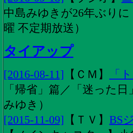
中島みゆきが26年ぶり
曜 不定期放送）
タイアップ
[2016-08-11]
【
ＣＭ
】
「ト
「帰省」篇／「迷った日」篇
みゆき）
[2015-11-09]
【
ＴＶ
】
BS