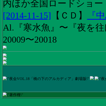
内ほか全国ロードショー
[2014-11-15]
【
ＣＤ
】
『中
Al.『寒水魚』〜『夜を往
20009〜20018