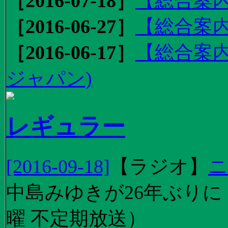
［2016-07-18］
【総合案内
［2016-06-27］
【総合案内
［2016-06-17］
【総合案内
ジャパン)
レギュラー
[2016-09-18]
【
ラジオ
】
ニ
中島みゆきが26年ぶり
曜 不定期放送）